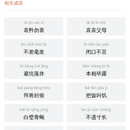
相关成语
āi jīn wù xǐ
āi āi fù mǔ
哀矜勿喜
哀哀父母
bù chā háo fà
bì kǒu bù yán
不差毫发
闭口不言
bì kēng luò jǐng
běn xiàng bì lù
避坑落井
本相毕露
bài jiàng fēng hóu
bǎ fàn jiào jī
拜将封侯
把饭叫饥
bái bì qīng yíng
bù yí cùn cháng
白璧青蝇
不遗寸长