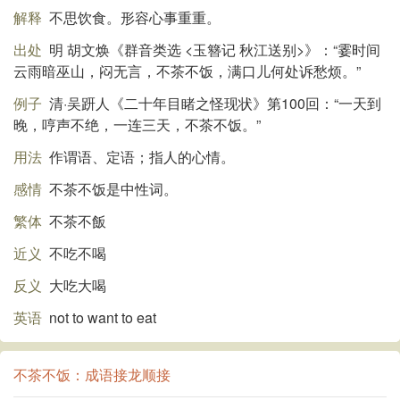
解释
不思饮食。形容心事重重。
出处
明 胡文焕《群音类选 <玉簪记 秋江送别>》：“霎时间
云雨暗巫山，闷无言，不茶不饭，满口儿何处诉愁烦。”
例子
清·吴趼人《二十年目睹之怪现状》第100回：“一天到
晚，哼声不绝，一连三天，不茶不饭。”
用法
作谓语、定语；指人的心情。
感情
不茶不饭是中性词。
繁体
不茶不飯
近义
不吃不喝
反义
大吃大喝
英语
not to want to eat
不茶不饭：成语接龙顺接