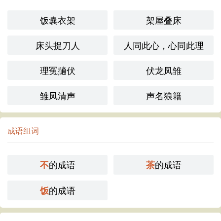
饭囊衣架
架屋叠床
床头捉刀人
人同此心，心同此理
理冤擿伏
伏龙凤雏
雏凤清声
声名狼籍
成语组词
的成语
的成语
不
茶
的成语
饭