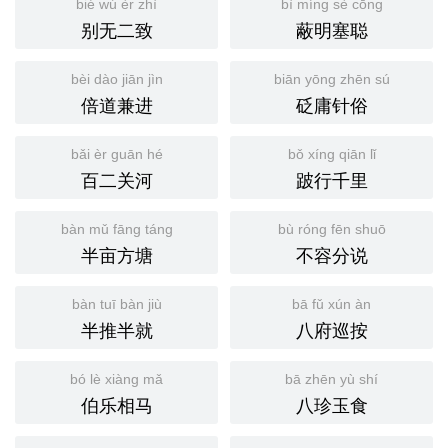
bié wú èr zhì
bì míng sè cōng
别无二致
蔽明塞聪
bèi dào jiān jìn
biān yōng zhēn sú
倍道兼进
砭庸针俗
bǎi èr guān hé
bǒ xíng qiān lǐ
百二关河
跛行千里
bàn mǔ fāng táng
bù róng fēn shuō
半亩方塘
不容分说
bàn tuī bàn jiù
bā fǔ xún àn
半推半就
八府巡按
bó lè xiàng mǎ
bā zhēn yù shí
伯乐相马
八珍玉食