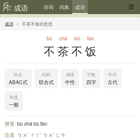
成语
诗词
词典
成语
成语
不茶不饭的意思
bù
chá
bù
fàn
不茶不饭
组合
结构
感情
字数
年代
ABAC式
联合式
中性
四字
古代
热度
一般
拼音
bù chá bù fàn
注音
ㄅㄨˋ ㄔㄚˊ ㄅㄨˋ ㄈㄢˋ