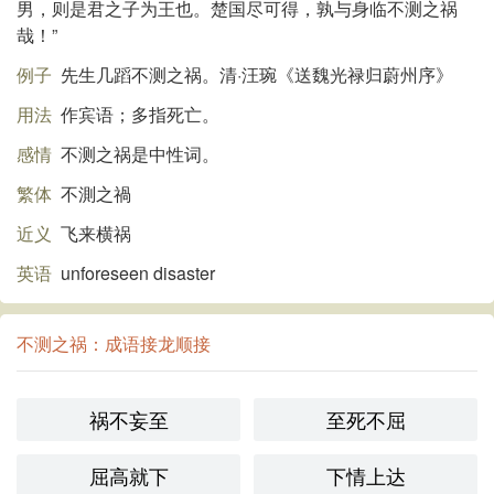
男，则是君之子为王也。楚国尽可得，孰与身临不测之祸
哉！”
例子
先生几蹈不测之祸。清·汪琬《送魏光禄归蔚州序》
用法
作宾语；多指死亡。
感情
不测之祸是中性词。
繁体
不測之禍
近义
飞来横祸
英语
unforeseen disaster
不测之祸：成语接龙顺接
祸不妄至
至死不屈
屈高就下
下情上达