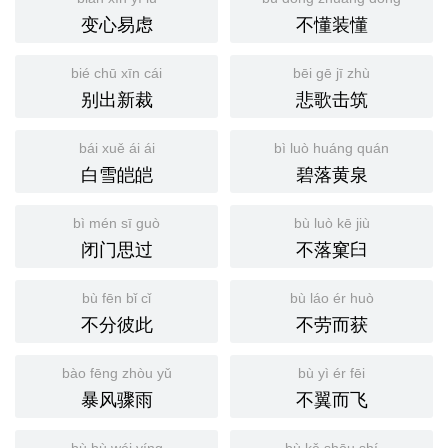
变心易虑
不懂装懂
bié chū xīn cái
bēi gē jī zhù
别出新裁
悲歌击筑
bái xuě ái ái
bì luò huáng quán
白雪皑皑
碧落黄泉
bì mén sī guò
bù luò kē jiù
闭门思过
不落窠臼
bù fēn bǐ cǐ
bù láo ér huò
不分彼此
不劳而获
bào fēng zhòu yǔ
bù yì ér fēi
暴风骤雨
不翼而飞