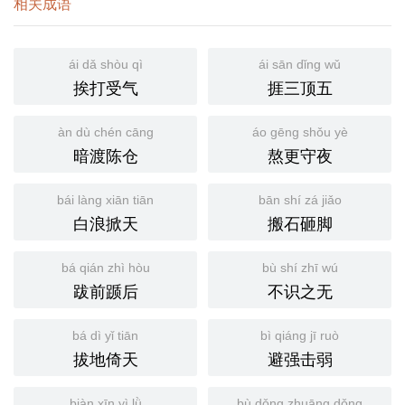
相关成语
ái dǎ shòu qì
ái sān dǐng wǔ
挨打受气
捱三顶五
àn dù chén cāng
áo gēng shǒu yè
暗渡陈仓
熬更守夜
bái làng xiān tiān
bān shí zá jiǎo
白浪掀天
搬石砸脚
bá qián zhì hòu
bù shí zhī wú
跋前踬后
不识之无
bá dì yǐ tiān
bì qiáng jī ruò
拔地倚天
避强击弱
biàn xīn yì lǜ
bù dǒng zhuāng dǒng