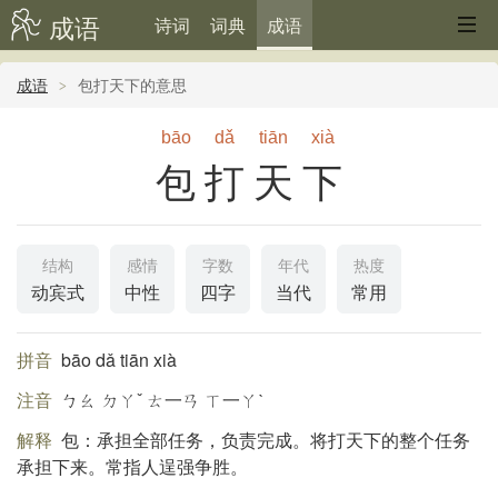
成语
诗词
词典
成语
成语
包打天下的意思
bāo
dǎ
tiān
xià
包打天下
结构
感情
字数
年代
热度
动宾式
中性
四字
当代
常用
拼音
bāo dǎ tiān xià
注音
ㄅㄠ ㄉㄚˇ ㄊ一ㄢ ㄒ一ㄚˋ
解释
包：承担全部任务，负责完成。将打天下的整个任务
承担下来。常指人逞强争胜。