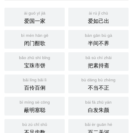
ài guó yī jiā
ài rú jǐ chū
爱国一家
爱如己出
bì mén hān gē
bàn gān bù gà
闭门酣歌
半间不界
bǎo zhū shì bǐng
bǎ sù chí zhāi
宝珠市饼
把素持斋
bǎi líng bǎi lì
bù dāng bù zhèng
百伶百俐
不当不正
bì míng sè cōng
bái fà zhū yán
蔽明塞聪
白发朱颜
bù zú chǐ shǔ
bǎi èr guān hé
不足齿数
百二关河