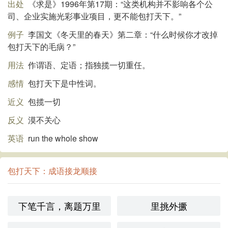
出处
《求是》1996年第17期：“这类机构并不影响各个公
司、企业实施光彩事业项目，更不能包打天下。”
例子
李国文《冬天里的春天》第二章：“什么时候你才改掉
包打天下的毛病？”
用法
作谓语、定语；指独揽一切重任。
感情
包打天下是中性词。
近义
包揽一切
反义
漠不关心
英语
run the whole show
包打天下：成语接龙顺接
下笔千言，离题万里
里挑外撅