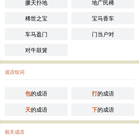
撅天扑地
地广民稀
稀世之宝
宝马香车
车马盈门
门当户对
对牛鼓簧
成语组词
的成语
的成语
包
打
的成语
的成语
天
下
相关成语