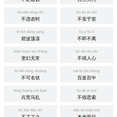
bù wéi nóng shí
bù ān yú shì
不违农时
不安于室
bì bō dàng yàng
bù jí bù lí
碧波荡漾
不即不离
biàn huàn wú cháng
bù dé rén xīn
变幻无常
不得人心
bù kě míng zhuàng
bǎi fā bǎi zhòng
不可名状
百发百中
bīng huāng mǎ luàn
bù jiǎ sī suǒ
兵荒马乱
不假思索
bù liǎo liǎo zhī
běn lái miàn mù
不了了之
本来面目